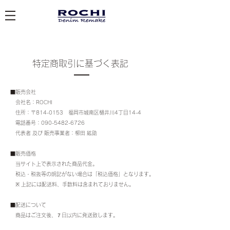
特定商取引に基づく表記
■販売会社
会社名：ROCHI
住所：〒814-0153 福岡市城南区樋井川4丁目14-4
電話番号：090-5482-6726
代表者 及び 販売事業者：柳田 紘助
■販売価格
当サイト上で表示された商品代金。
税込・税抜等の明記がない場合は「税込価格」となります。
※ 上記には配送料、手数料は含まれておりません。
■配送について
商品はご注文後、７日以内に発送致します。