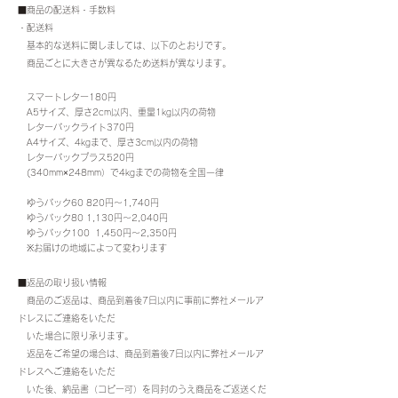
■商品の配送料・手数料
・配送料
基本的な送料に関しましては、以下のとおりです。
商品ごとに大きさが異なるため送料が異なります。
スマートレター180円
A5サイズ、厚さ2cm以内、重量1kg以内の荷物
レターパックライト370円
A4サイズ、4kgまで、厚さ3cm以内の荷物
レターパックプラス520円
(340mm×248mm）で4kgまでの荷物を全国一律
ゆうパック60 820円〜1,740円
ゆうパック80 1,130円〜2,040円
ゆうパック100 1,450円〜2,350円
※お届けの地域によって変わります
■返品の取り扱い情報
商品のご返品は、商品到着後7日以内に事前に弊社メールア
ドレスにご連絡をいただ
いた場合に限り承ります。
返品をご希望の場合は、商品到着後7日以内に弊社メールア
ドレスへご連絡をいただ
いた後、納品書（コピー可）を同封のうえ商品をご返送くだ