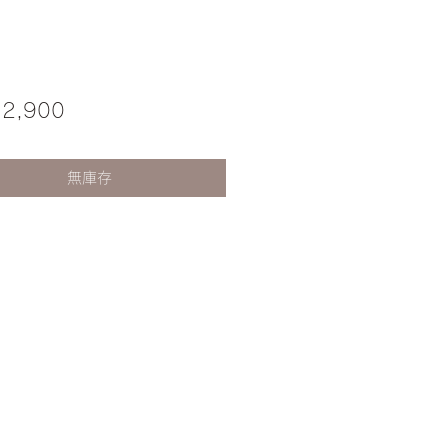
價
12,900
格
無庫存